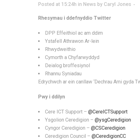
Posted at 15:24h
in
News
by
Caryl Jones
Rhesymau i ddefnyddio Twitter
DPP Effeithiol ac am ddim
Ystafell Athrawon Ar-lein
Rhwydweithio
Cymorth a Chyfarwyddyd
Deialog broffesiynol
Rhannu Syniadau
Edrychwch ar ein canllaw ‘Dechrau Arni gyda Twi
Pwy i ddilyn
Cere ICT Support –
@CereICTSupport
Ysgolion Ceredigion –
@ysgCeredigion
Cyngor Ceredigion –
@CSCeredigion
Ceredigion Council –
@CeredigionCC