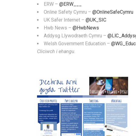
ERW –
@ERW___
Online Safety Cymru –
@OnlineSafeCymru
UK Safer Internet –
@UK_SIC
Hwb News –
@HwbNews
Addysg Llywodraeth Cymru –
@LlC_Addys
Welsh Government Education –
@WG_Educa
Cliciwch i ehangu.